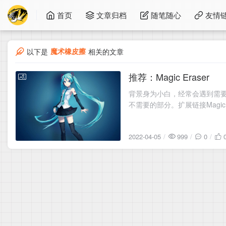
首页
文章归档
随笔随心
友情
魔术橡皮擦
以下是
相关的文章
推荐：Magic Eraser
2022-04-05
背景身为小白，经常会遇到需要处
不需要的部分。扩展链接Magic E
2022-04-05
999
0