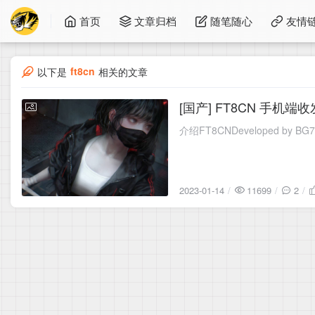
首页
文章归档
随笔随心
友情
ft8cn
以下是
相关的文章
[国产] FT8CN 手机端
2023-01-14
介绍FT8CNDeveloped by BG7YO
2023-01-14
11699
2