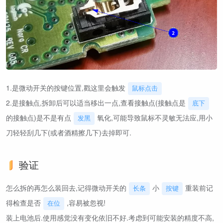
1.是微动开关的按键位置,戳这里会触发
鼠标点击
2.是接触点,拆卸后可以适当移出一点,查看接触点(接触点是
底下
的接触点)是不是有点
氧化,可能导致鼠标不灵敏无法应,用小
发黑
刀轻轻刮几下(或者酒精擦几下)去掉即可.
验证
怎么拆的再怎么装回去,记得微动开关的
小
重装前记
长条
按键
得检查是否
,容易被忽视!
在位
装上电池后.使用感觉没有变化依旧不好.考虑到可能安装的精度不高,