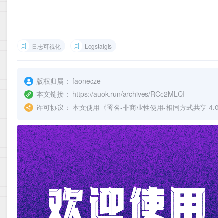
日志可视化
Logstalgis
版权归属：
faonecze
本文链接：
https://auok.run/archives/RCo2MLQI
许可协议：
本文使用《
署名-非商业性使用-相同方式共享 4.0 国际 