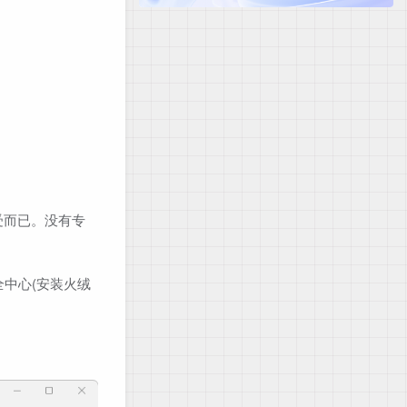
受而已。没有专
全中心(安装火绒